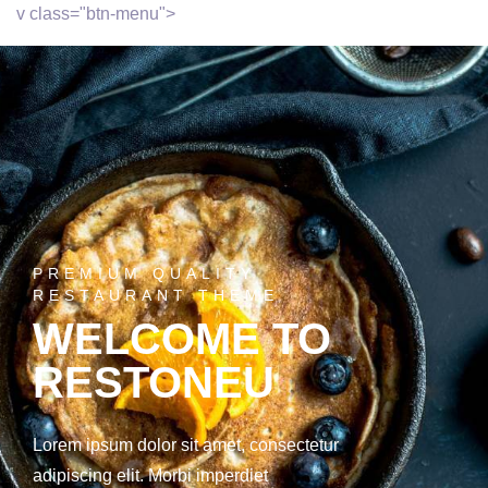
v class="btn-menu">
Sample Page
PREMIUM QUALITY
RESTAURANT THEME
WELCOME TO
RESTONEU
Lorem ipsum dolor sit amet, consectetur
adipiscing elit. Morbi imperdiet