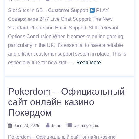
Slot Sites in GB – Customer Support
PLAY
Содержимое 24/7 Live Chat Support: The New
Standard Phone and Email Support: Still Relevant
Options Conclusion When it comes to online gaming,
particularly in the UK, it’s essential to have a reliable
and efficient customer support system in place. This is
especially true for new slot ….
Read More
Pokerdom – Официальный
сайт онлайн казино
Покердом
June 20, 2026
itsme
Uncategorized
Pokerdom – Официальный сайт онлайн казино