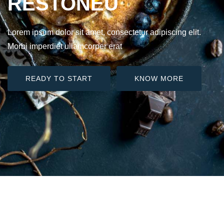
RESTONEU
Lorem ipsum dolor sit amet, consectetur adipiscing elit.
Morbi imperdiet ullamcorper erat
READY TO START
KNOW MORE