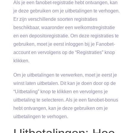
Als je een fanobet-registratie hebt ontvangen, kan
je deze gebruiken om je uitbetalingen te verhogen.
Er zijn verschillende soorten registraties
beschikbaar, waaronder een welkomstregistratie
en een depositoregistratie. Om deze registraties te
gebruiken, moet je eerst inloggen bij je Fanobet-
account en vervolgens op de “Registraties” knop
klikken.
Om je uitbetalingen te verwerken, moet je eerst je
winst laten uitbetalen. Dit kan je doen door op de
“Uitbetaling” knop te klikken en vervolgens je
uitbetaling te selecteren. Als je een fanobet-bonus
hebt ontvangen, kan je deze gebruiken om je
uitbetalingen te verhogen.