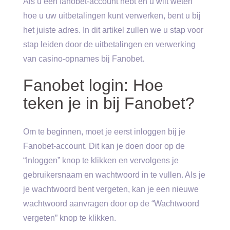
Als u een fanobet-account hebt en u wilt weten
hoe u uw uitbetalingen kunt verwerken, bent u bij
het juiste adres. In dit artikel zullen we u stap voor
stap leiden door de uitbetalingen en verwerking
van casino-opnames bij Fanobet.
Fanobet login: Hoe
teken je in bij Fanobet?
Om te beginnen, moet je eerst inloggen bij je
Fanobet-account. Dit kan je doen door op de
“Inloggen” knop te klikken en vervolgens je
gebruikersnaam en wachtwoord in te vullen. Als je
je wachtwoord bent vergeten, kan je een nieuwe
wachtwoord aanvragen door op de “Wachtwoord
vergeten” knop te klikken.