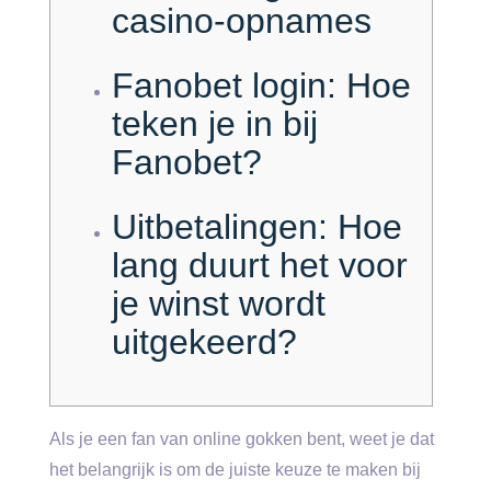
casino-opnames
Fanobet login: Hoe
teken je in bij
Fanobet?
Uitbetalingen: Hoe
lang duurt het voor
je winst wordt
uitgekeerd?
Als je een fan van online gokken bent, weet je dat
het belangrijk is om de juiste keuze te maken bij