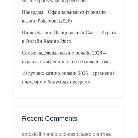
smarter sports wagering decisions
Покердом – Официальный сайт онлайн
казино Pokerdom (2026)
Пинко Казино Официальный Сайт – Играть
в Онлайн Казино Pinco
Самые надежные казино онлайн 2026 –
играйте с уверенностью и безопасностью
10 лучших казино онлайн 2026 – сравнение
платформ и бонусных программ
Recent Comments
amoxicillin antibiotic-associated diarrhea