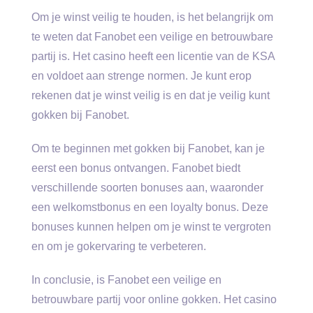
Om je winst veilig te houden, is het belangrijk om
te weten dat Fanobet een veilige en betrouwbare
partij is. Het casino heeft een licentie van de KSA
en voldoet aan strenge normen. Je kunt erop
rekenen dat je winst veilig is en dat je veilig kunt
gokken bij Fanobet.
Om te beginnen met gokken bij Fanobet, kan je
eerst een bonus ontvangen. Fanobet biedt
verschillende soorten bonuses aan, waaronder
een welkomstbonus en een loyalty bonus. Deze
bonuses kunnen helpen om je winst te vergroten
en om je gokervaring te verbeteren.
In conclusie, is Fanobet een veilige en
betrouwbare partij voor online gokken. Het casino