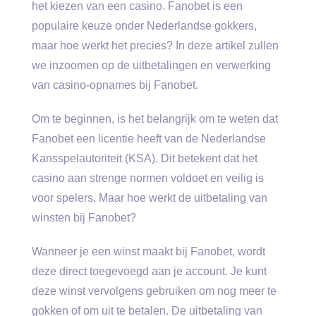
het kiezen van een casino. Fanobet is een
populaire keuze onder Nederlandse gokkers,
maar hoe werkt het precies? In deze artikel zullen
we inzoomen op de uitbetalingen en verwerking
van casino-opnames bij Fanobet.
Om te beginnen, is het belangrijk om te weten dat
Fanobet een licentie heeft van de Nederlandse
Kansspelautoriteit (KSA). Dit betekent dat het
casino aan strenge normen voldoet en veilig is
voor spelers. Maar hoe werkt de uitbetaling van
winsten bij Fanobet?
Wanneer je een winst maakt bij Fanobet, wordt
deze direct toegevoegd aan je account. Je kunt
deze winst vervolgens gebruiken om nog meer te
gokken of om uit te betalen. De uitbetaling van