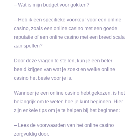
– Wat is mijn budget voor gokken?
– Heb ik een specifieke voorkeur voor een online
casino, zoals een online casino met een goede
reputatie of een online casino met een breed scala
aan spellen?
Door deze vragen te stellen, kun je een beter
beeld krijgen van wat je zoekt en welke online
casino het beste voor je is.
Wanneer je een online casino hebt gekozen, is het
belangrijk om te weten hoe je kunt beginnen. Hier
zijn enkele tips om je te helpen bij het beginnen:
– Lees de voorwaarden van het online casino
zorgvuldig door.