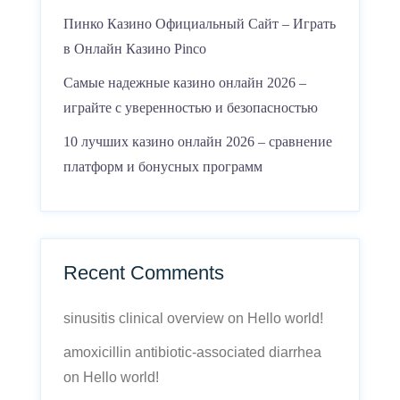
Пинко Казино Официальный Сайт – Играть
в Онлайн Казино Pinco
Самые надежные казино онлайн 2026 –
играйте с уверенностью и безопасностью
10 лучших казино онлайн 2026 – сравнение
платформ и бонусных программ
Recent Comments
sinusitis clinical overview
on
Hello world!
amoxicillin antibiotic-associated diarrhea
on
Hello world!