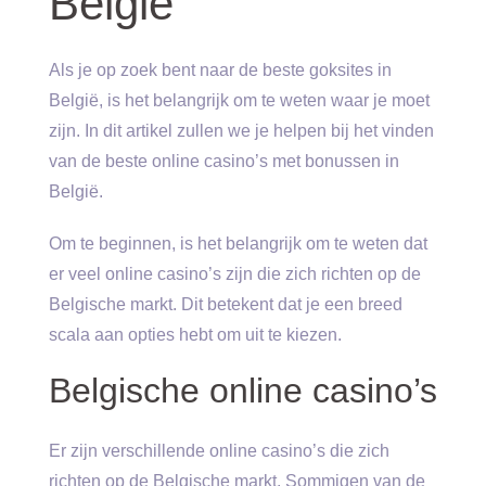
België
Als je op zoek bent naar de beste goksites in
België, is het belangrijk om te weten waar je moet
zijn. In dit artikel zullen we je helpen bij het vinden
van de beste online casino’s met bonussen in
België.
Om te beginnen, is het belangrijk om te weten dat
er veel online casino’s zijn die zich richten op de
Belgische markt. Dit betekent dat je een breed
scala aan opties hebt om uit te kiezen.
Belgische online casino’s
Er zijn verschillende online casino’s die zich
richten op de Belgische markt. Sommigen van de