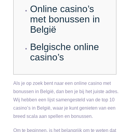
Online casino’s
met bonussen in
België
Belgische online
casino’s
Als je op zoek bent naar een online casino met
bonussen in België, dan ben je bij het juiste adres.
Wij hebben een lijst samengesteld van de top 10
casino’s in België, waar je kunt genieten van een
breed scala aan spellen en bonussen.
Om te beginnen, is het belangrijk om te weten dat