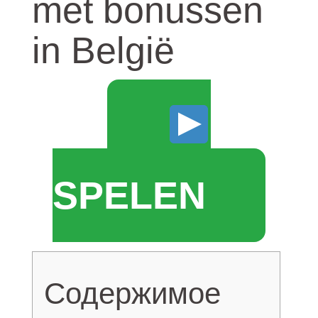
met bonussen
in België
SPELEN
Содержимое