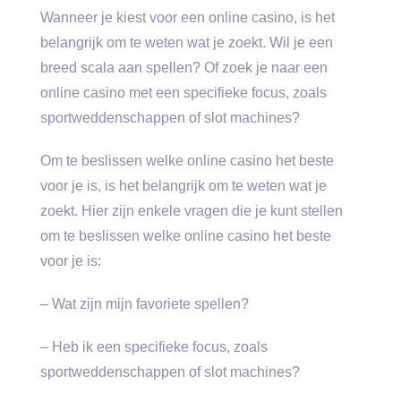
Wanneer je kiest voor een online casino, is het
belangrijk om te weten wat je zoekt. Wil je een
breed scala aan spellen? Of zoek je naar een
online casino met een specifieke focus, zoals
sportweddenschappen of slot machines?
Om te beslissen welke online casino het beste
voor je is, is het belangrijk om te weten wat je
zoekt. Hier zijn enkele vragen die je kunt stellen
om te beslissen welke online casino het beste
voor je is:
– Wat zijn mijn favoriete spellen?
– Heb ik een specifieke focus, zoals
sportweddenschappen of slot machines?