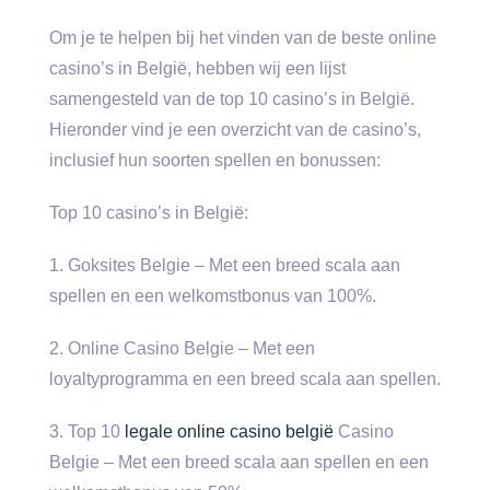
Om je te helpen bij het vinden van de beste online
casino’s in België, hebben wij een lijst
samengesteld van de top 10 casino’s in België.
Hieronder vind je een overzicht van de casino’s,
inclusief hun soorten spellen en bonussen:
Top 10 casino’s in België:
1. Goksites Belgie – Met een breed scala aan
spellen en een welkomstbonus van 100%.
2. Online Casino Belgie – Met een
loyaltyprogramma en een breed scala aan spellen.
3. Top 10
legale online casino belgië
Casino
Belgie – Met een breed scala aan spellen en een