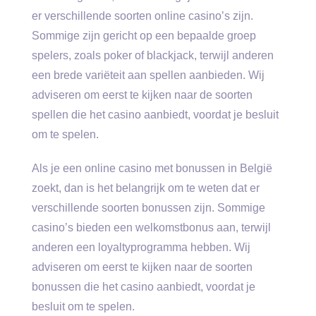
er verschillende soorten online casino’s zijn.
Sommige zijn gericht op een bepaalde groep
spelers, zoals poker of blackjack, terwijl anderen
een brede variëteit aan spellen aanbieden. Wij
adviseren om eerst te kijken naar de soorten
spellen die het casino aanbiedt, voordat je besluit
om te spelen.
Als je een online casino met bonussen in België
zoekt, dan is het belangrijk om te weten dat er
verschillende soorten bonussen zijn. Sommige
casino’s bieden een welkomstbonus aan, terwijl
anderen een loyaltyprogramma hebben. Wij
adviseren om eerst te kijken naar de soorten
bonussen die het casino aanbiedt, voordat je
besluit om te spelen.