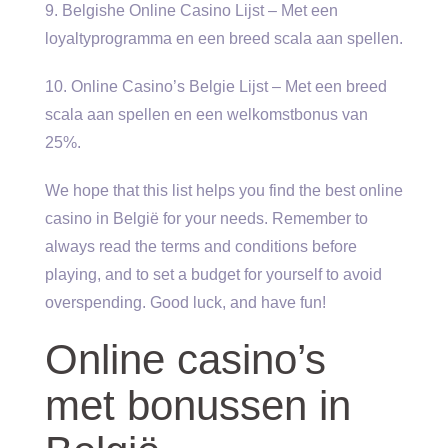
9. Belgishe Online Casino Lijst – Met een
loyaltyprogramma en een breed scala aan spellen.
10. Online Casino’s Belgie Lijst – Met een breed
scala aan spellen en een welkomstbonus van
25%.
We hope that this list helps you find the best online
casino in België for your needs. Remember to
always read the terms and conditions before
playing, and to set a budget for yourself to avoid
overspending. Good luck, and have fun!
Online casino’s
met bonussen in