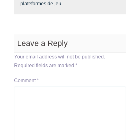
plateformes de jeu
Leave a Reply
Your email address will not be published.
Required fields are marked
*
Comment
*